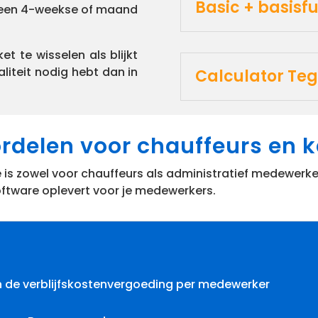
Basic + basisfu
 een 4-weekse of maand
t te wisselen als blijkt
liteit nodig hebt dan in
Calculator Teg
rdelen voor chauffeurs en 
e is zowel voor chauffeurs als administratief medewer
oftware oplevert voor je medewerkers.
an de verblijfskostenvergoeding per medewerker