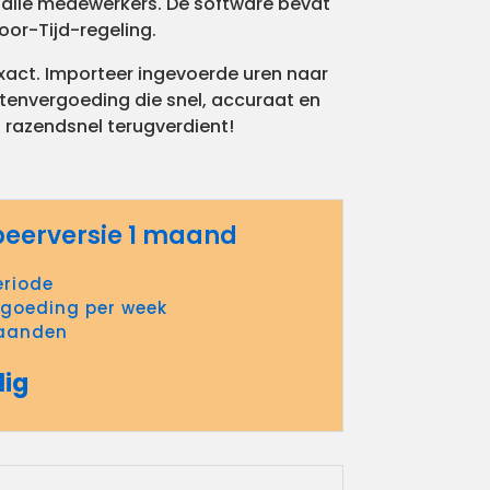
r alle medewerkers. De software bevat
oor-Tijd-regeling.
act. Importeer ingevoerde uren naar
stenvergoeding die snel, accuraat en
 razendsnel terugverdient!
beerversie 1 maand
eriode
rgoeding per week
maanden
lig