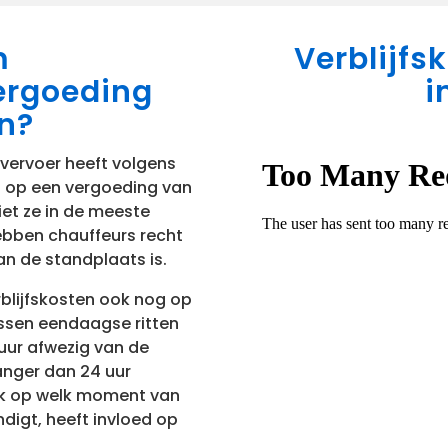
m
Verblijfs
ergoeding
i
n?
vervoer heeft volgens
 op een vergoeding van
iet ze in de meeste
ebben chauffeurs recht
van de standplaats is.
rblijfskosten ook nog op
tussen eendaagse ritten
 uur afwezig van de
anger dan 24 uur
ok op welk moment van
digt, heeft invloed op