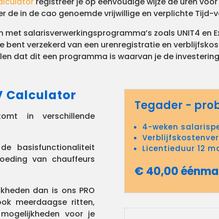
alculator
registreer je op eenvoudige wijze de uren voo
r de in de cao genoemde vrijwillige en verplichte Tijd-v
 met salarisverwerkingsprogramma’s zoals UNIT4 en Ex
 bent verzekerd van een urenregistratie en verblijfsko
llen dat dit een programma is waarvan je de investering
 Calculator
Tegader - pro
omt in verschillende
4-weken salarisp
Verblijfskostenve
e basisfunctionaliteit
Licentieduur 12 
goeding van chauffeurs
€ 40,00 éénma
ijkheden dan is ons PRO
ook meerdaagse ritten,
mogelijkheden voor je